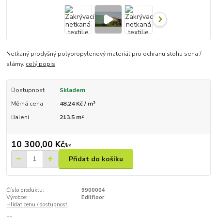
Netkaný prodyšný polypropylenový materiál pro ochranu stohu sena /
slámy.
celý popis
Dostupnost
Skladem
Měrná cena
48,24 Kč / m²
Balení
213.5 m²
10 300,00 Kč
/
ks
Přidat do košíku
Číslo produktu:
9900004
Výrobce:
Edilfloor
Hlídat cenu / dostupnost