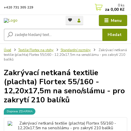
0
ks
+420 731 305 229
za
0,00 Kč
Menu
Hledat
Úvod
Textilie Flortex na stohy
Standardní rozměry
Zakrývací netkaná
textilie (plachta) Flortex 55/160 - 12,20x17,5m na seno/slámu - pro zakrytí 210
balíků
Zakrývací netkaná textilie
(plachta) Flortex 55/160 -
12,20x17,5m na seno/slámu - pro
zakrytí 210 balíků
Doprava ZDARMA