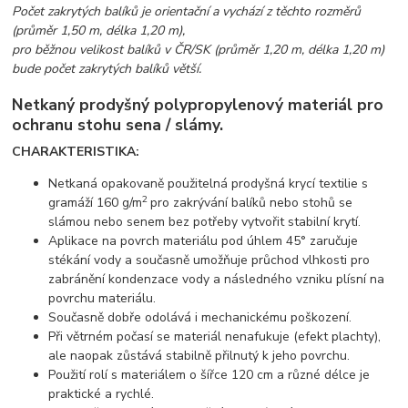
Počet zakrytých balíků je orientační a vychází z těchto rozměrů
(průměr 1,50 m, délka 1,20 m),
pro běžnou velikost balíků v ČR/SK (průměr 1,20 m, délka 1,20 m)
bude počet zakrytých balíků větší.
Netkaný prodyšný polypropylenový materiál pro
ochranu stohu sena / slámy.
CHARAKTERISTIKA:
Netkaná opakovaně použitelná prodyšná krycí textilie s
2
gramáží 160 g/m
pro zakrývání balíků nebo stohů se
slámou nebo senem bez potřeby vytvořit stabilní krytí.
Aplikace na povrch materiálu pod úhlem 45° zaručuje
stékání vody a současně umožňuje průchod vlhkosti pro
zabránění kondenzace vody a následného vzniku plísní na
povrchu materiálu.
Současně dobře odolává i mechanickému poškození.
Při větrném počasí se materiál nenafukuje (efekt plachty),
ale naopak zůstává stabilně přilnutý k jeho povrchu.
Použití rolí s materiálem o šířce 120 cm a různé délce je
praktické a rychlé.