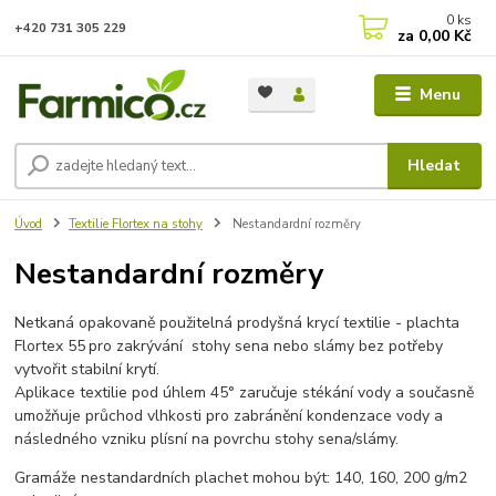
0
ks
+420 731 305 229
za
0,00 Kč
Menu
Hledat
Úvod
Textilie Flortex na stohy
Nestandardní rozměry
Nestandardní rozměry
Netkaná opakovaně použitelná prodyšná krycí textilie - plachta
Flortex 55
pro zakrývání stohy sena nebo slámy bez potřeby
vytvořit stabilní krytí.
Aplikace textilie pod úhlem 45° zaručuje stékání vody a současně
umožňuje průchod vlhkosti pro zabránění kondenzace vody a
následného vzniku plísní na povrchu stohy sena/slámy.
Gramáže nestandardních plachet mohou být: 140, 160, 200 g/m2