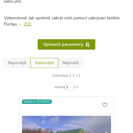
nebo jiné.
Videonávod: Jak správně zakrýt stoh pomocí zakrývací textilie
Flortex -
ZDE
Upřesnit parametry
Nejnovější
Nejlevnější
Nejdražší
Zobrazuji 1-1 z 1
strana
z 1
Doprava ZDARMA