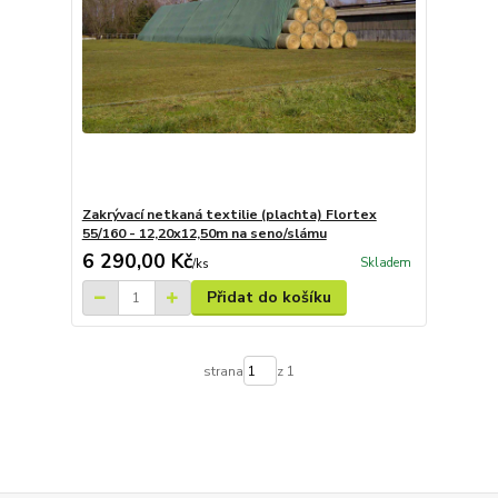
Zakrývací netkaná textilie (plachta) Flortex
55/160 - 12,20x12,50m na seno/slámu
6 290,00 Kč
Skladem
/
ks
Přidat do košíku
strana
z 1