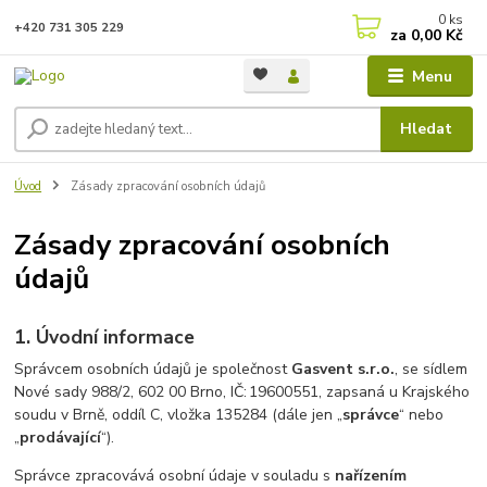
0
ks
+420 731 305 229
za
0,00 Kč
Menu
Hledat
Úvod
Zásady zpracování osobních údajů
Zásady zpracování osobních
údajů
1. Úvodní informace
Správcem osobních údajů je společnost
Gasvent s.r.o.
, se sídlem
Nové sady 988/2, 602 00 Brno, IČ: 19600551, zapsaná u Krajského
soudu v Brně, oddíl C, vložka 135284 (dále jen „
správce
“ nebo
„
prodávající
“).
Správce zpracovává osobní údaje v souladu s
nařízením