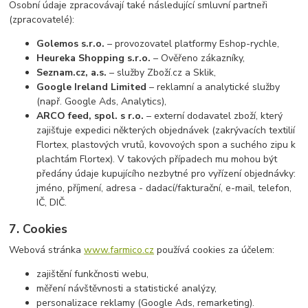
Osobní údaje zpracovávají také následující smluvní partneři
(zpracovatelé):
Golemos s.r.o.
– provozovatel platformy Eshop-rychle,
Heureka Shopping s.r.o.
– Ověřeno zákazníky,
Seznam.cz, a.s.
– služby Zboží.cz a Sklik,
Google Ireland Limited
– reklamní a analytické služby
(např. Google Ads, Analytics),
ARCO feed, spol. s r.o.
– externí dodavatel zboží, který
zajišťuje expedici některých objednávek (zakrývacích textilií
Flortex, plastových vrutů, kovovoých spon a suchého zipu k
plachtám Flortex). V takových případech mu mohou být
předány údaje kupujícího nezbytné pro vyřízení objednávky:
jméno, příjmení, adresa - dadací/fakturační, e-mail, telefon,
IČ, DIČ.
7. Cookies
Webová stránka
www.farmico.cz
používá cookies za účelem:
zajištění funkčnosti webu,
měření návštěvnosti a statistické analýzy,
personalizace reklamy (Google Ads, remarketing).