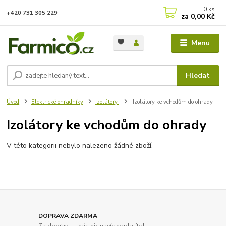
0
ks
+420 731 305 229
za
0,00 Kč
Menu
Hledat
Úvod
Elektrické ohradníky
Izolátory
Izolátory ke vchodům do ohrady
Izolátory ke vchodům do ohrady
V této kategorii nebylo nalezeno žádné zboží.
DOPRAVA ZDARMA
Za dopravu u nás nic navíc neplatíte!